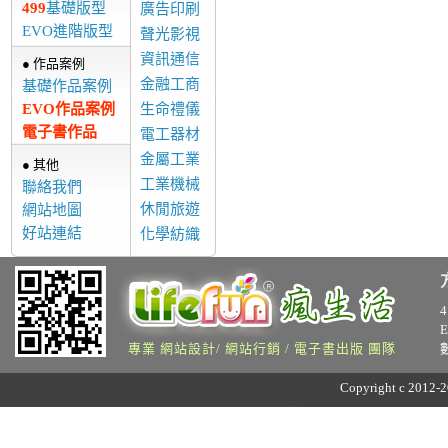
499
基礎版型
廣告印刷
EVO進階版型
聲光影視
資訊通信
● 作品案例
金融工商
基礎作品案例
EVO作品案例
生命禮儀
電子書作品
電工器材
金屬工業
● 其他
工業機械
聯絡我們
休閒旅遊
網站地圖
好站連結
化學紡織
專業 網站設計/ 網站行銷 / 電子書出版 團隊
Copyright c 2012-