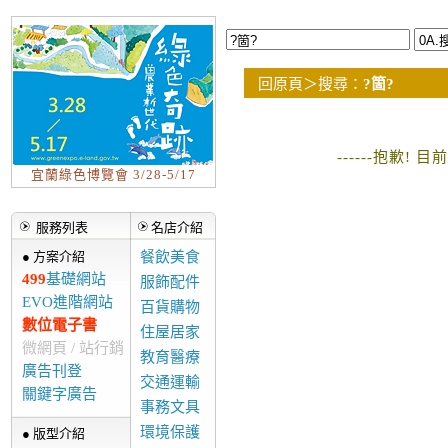
回原頁
＞
搜尋：
?箇?
------抱歉!
宜蘭綠色博覽會 3/28-5/17
服務列表
名店介紹
● 方案介紹
餐飲美食
499
基礎網站
服飾配件
EVO進階網站
百貨購物
數位電子書
住屋居家
微網頁 / 站行銷
教育醫療
廣告刊登
交通運輸
關鍵字廣告
事務文具
環境保護
● 版型介紹