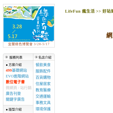
LifeFun 瘋生活 >> 好
網
宜蘭綠色博覽會 3/28-5/17
服務列表
名店介紹
● 方案介紹
餐飲美食
499
基礎網站
服飾配件
EVO進階網站
百貨購物
數位電子書
住屋居家
微網頁 / 站行銷
教育醫療
廣告刊登
交通運輸
關鍵字廣告
事務文具
環境保護
● 版型介紹