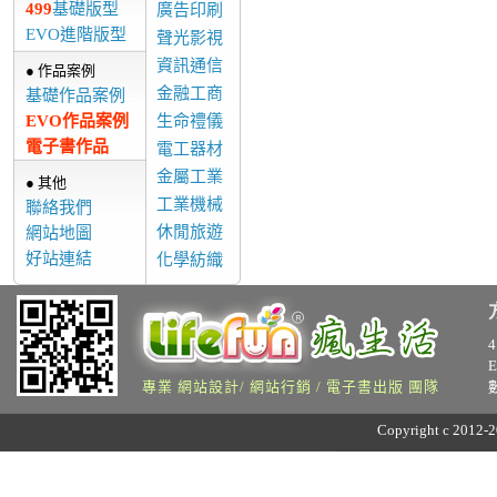
499
基礎版型
廣告印刷
EVO進階版型
聲光影視
資訊通信
● 作品案例
金融工商
基礎作品案例
EVO作品案例
生命禮儀
電子書作品
電工器材
金屬工業
● 其他
工業機械
聯絡我們
休閒旅遊
網站地圖
好站連結
化學紡織
專業 網站設計/ 網站行銷 / 電子書出版 團隊
Copyright c 2012-