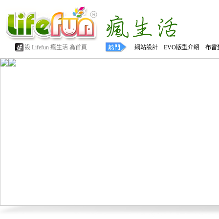
設 Lifefun 瘋生活 為首頁
網站設計 EVO版型介紹 布雷